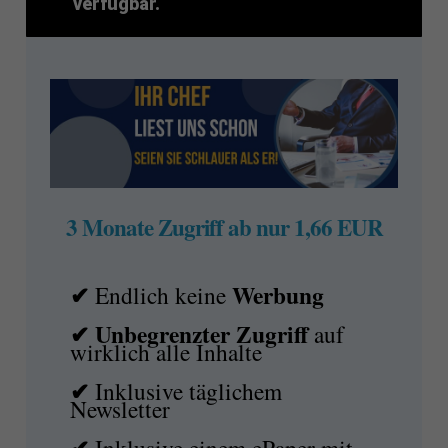
verfügbar.
3 Monate Zugriff ab nur 1,66 EUR
✔
Werbung
Endlich keine
✔ Unbegrenzter Zugriff
auf
wirklich alle Inhalte
✔
Inklusive täglichem
Newsletter
✔
Inklusive einem ePaper mit