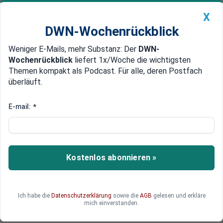
X
DWN-Wochenrückblick
Weniger E-Mails, mehr Substanz: Der
DWN-
Geldanlage Premium
Newsticker
MEIN DWN:
Wochenrückblick
liefert 1x/Woche die wichtigsten
Edelmetalle
DWN-Magazin
China
Themen kompakt als Podcast. Für alle, deren Postfach
überläuft.
DWN-Wochenrückblick
Auto Premium
Niob: Brasiliens Monopol über
E-mail:
*
den nächsten Batterie-Rohstoff
Der historische SpaceX-Börsengang hat auch
den Rohstoff Niob ins Rampenlicht der Märkte
Kostenlos abonnieren »
gerückt. In Brasilien lagern knapp 90 Prozent der
weltweiten Reserven. Während ein einziger
Konzern den Weltmarkt beherrscht, ist zwischen
Ich habe die
Datenschutzerklärung
sowie die
AGB
gelesen und erkläre
der EU und China ein Machtkampf um das Metall
mich einverstanden.
für Raketen und Schnelllade-Batterien entbrannt.