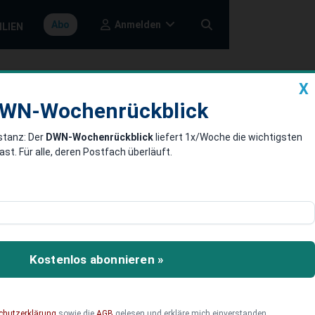
Anmelden
Abo
ILIEN
X
a
DWN-Wochenrückblick
WN-Wochenrückblick
stanz: Der
DWN-Wochenrückblick
liefert 1x/Woche die wichtigsten
 Steiff -
. Für alle, deren Postfach überläuft.
pielehersteller aus
steller Steiff. Die Steiff-
Kostenlos abonnieren »
t die Steiff-Übernahme zum
chutzerklärung
sowie die
AGB
gelesen und erkläre mich einverstanden.