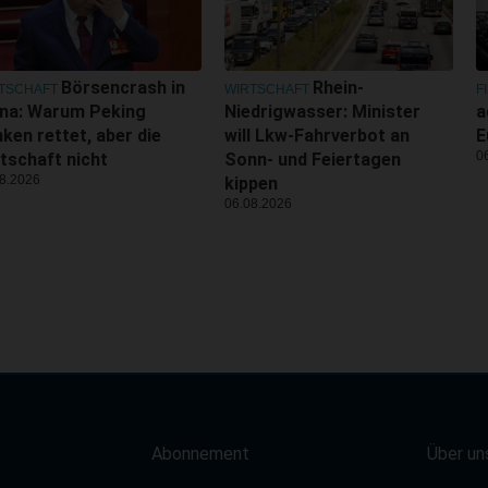
Börsencrash in
Rhein-
TSCHAFT
WIRTSCHAFT
F
ina: Warum Peking
Niedrigwasser: Minister
a
ken rettet, aber die
will Lkw-Fahrverbot an
E
0
tschaft nicht
Sonn- und Feiertagen
8.2026
kippen
06.08.2026
Abonnement
Über un