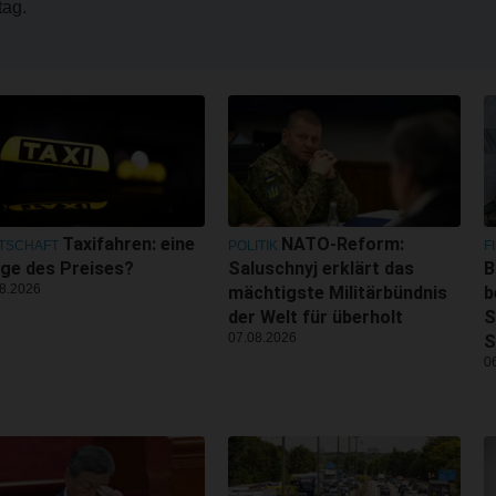
ag.
Taxifahren: eine
NATO-Reform:
TSCHAFT
POLITIK
F
ge des Preises?
Saluschnyj erklärt das
B
8.2026
mächtigste Militärbündnis
b
der Welt für überholt
S
07.08.2026
S
0