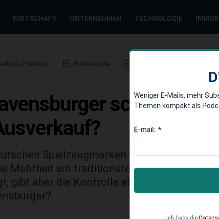
WIRTSCHAFT
UNTERNEHMEN
TECHNOLOGIE
IMMOB
anlage Premium
Edelmetalle
DWN-Magazin
Chin
D
Weniger E-Mails, mehr Sub
vensburger schnappt sich
Themen kompakt als Podcast
Ausverkauf?
E-mail:
*
utschen Spielzeugmarken vereinen sich: Der S
e Mehrheit am traditionsreichen Plüschtier-Her
igt, gibt aber die Kontrolle ab. Doch wie pass
ensburger?
Ich habe die
Datens