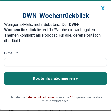
X
DWN-Wochenrückblick
Weniger E-Mails, mehr Substanz: Der
DWN-
Geldanlage Premium
Newsticker
MEIN DWN:
Wochenrückblick
liefert 1x/Woche die wichtigsten
Edelmetalle
DWN-Magazin
China
Themen kompakt als Podcast. Für alle, deren Postfach
überläuft.
DWN-Wochenrückblick
Auto Premium
Rotstift beim Wohngeld:
E-mail:
*
Bundesregierung plant
Sparhammer für
Wohngeldempfänger
Kostenlos abonnieren »
Das Spardiktat der Bundesregierung trifft
Haushalte mit geringem Einkommen hart:
Ich habe die
Datenschutzerklärung
sowie die
AGB
gelesen und erkläre
Bauministerin Verena Hubertz plant drastische
mich einverstanden.
Kürzungen beim Wohngeld in Höhe von zwei