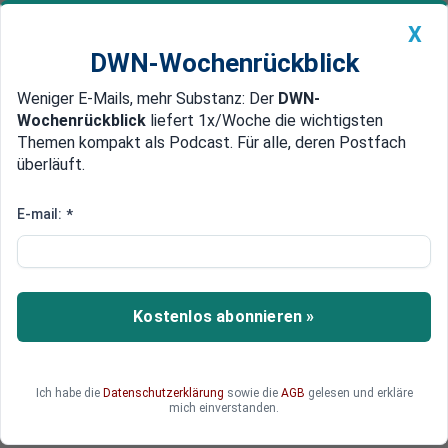
X
DWN-Wochenrückblick
Weniger E-Mails, mehr Substanz: Der
DWN-
Geldanlage Premium
Newsticker
MEIN DWN:
Wochenrückblick
liefert 1x/Woche die wichtigsten
Edelmetalle
DWN-Magazin
China
Themen kompakt als Podcast. Für alle, deren Postfach
überläuft.
DWN-Wochenrückblick
Auto Premium
AfD: Parteigründer Lucke
E-mail:
*
fordert AfD-
Grundsatzbeschluss
Kostenlos abonnieren »
Der frühere Vorsitzende Bernd Lucke kritisiert
den Umgang mit seiner ehemaligen Partei -
fordert aber auch einen großen Schritt der AfD.
Diese soll sich als "staatstragende
Ich habe die
Datenschutzerklärung
sowie die
AGB
gelesen und erkläre
mich einverstanden.
Reformpartei" verstehen.