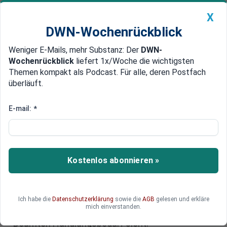
X
DWN-Wochenrückblick
Weniger E-Mails, mehr Substanz: Der
DWN-
Geldanlage Premium
Newsticker
MEIN DWN:
Wochenrückblick
liefert 1x/Woche die wichtigsten
Edelmetalle
DWN-Magazin
China
Themen kompakt als Podcast. Für alle, deren Postfach
überläuft.
DWN-Wochenrückblick
Auto Premium
Rente statt Pension?
E-mail:
*
Beamtenpensionen gehören auf
dem Prüfstand
Kostenlos abonnieren »
Die Beamtenpensionen sind ein riesiger
Kostenfaktor für Bund und Ländern. Trotzdem
hat sich die Zahl der Pensionsempfänger in den
zurückliegenden 30 Jahren mehr als verdoppelt.
Ich habe die
Datenschutzerklärung
sowie die
AGB
gelesen und erkläre
mich einverstanden.
Warum die Rentenkommission auch bei den
Beamten Handlungsbedarf sieht.