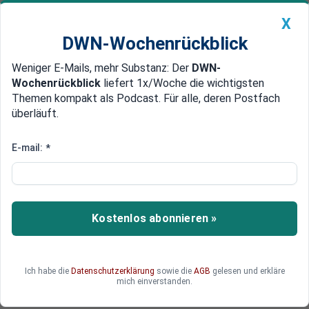
X
DWN-Wochenrückblick
Weniger E-Mails, mehr Substanz: Der
DWN-
Geldanlage Premium
Newsticker
MEIN DWN:
Wochenrückblick
liefert 1x/Woche die wichtigsten
Edelmetalle
DWN-Magazin
China
Themen kompakt als Podcast. Für alle, deren Postfach
überläuft.
DWN-Wochenrückblick
Auto Premium
Samsung überrascht mit
E-mail:
*
Rekordgewinn – doch die Aktie
fällt erstmal
Kostenlos abonnieren »
Samsung erzielt den höchsten Quartalsgewinn
seiner Geschichte – doch statt Jubel folgt ein
heftiger Kursrutsch. Der Fall zeigt, warum selbst
Rekordzahlen im KI-Boom für Anleger plötzlich
Ich habe die
Datenschutzerklärung
sowie die
AGB
gelesen und erkläre
mich einverstanden.
nicht mehr ausreichen.