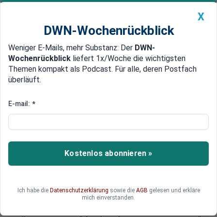
X
DWN-Wochenrückblick
Weniger E-Mails, mehr Substanz: Der
DWN-
Geldanlage Premium
Newsticker
MEIN DWN:
Wochenrückblick
liefert 1x/Woche die wichtigsten
Edelmetalle
DWN-Magazin
China
Themen kompakt als Podcast. Für alle, deren Postfach
überläuft.
DWN-Wochenrückblick
Auto Premium
EU will Hedge Fonds werden
E-mail:
*
Geheimpapier: EU will
Sparguthaben für Euro-Rettung
konfiszieren
Kostenlos abonnieren »
Die EU will die Ersparnisse der Europäer für die
Rettung des Euro „mobilisieren“. In einem
umfassenden Projekt will die Kommission den
Ich habe die
Datenschutzerklärung
sowie die
AGB
gelesen und erkläre
Zugriff auf die privaten Sparguthaben. Die EU-
mich einverstanden.
Kommission will „die Ersparnisse von 500