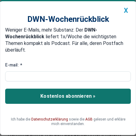
X
DWN-Wochenrückblick
Weniger E-Mails, mehr Substanz: Der
DWN-
Geldanlage Premium
Newsticker
MEIN DWN:
Wochenrückblick
liefert 1x/Woche die wichtigsten
Edelmetalle
DWN-Magazin
China
Themen kompakt als Podcast. Für alle, deren Postfach
überläuft.
DWN-Wochenrückblick
Auto Premium
Rahmenabkommen im Iran-
E-mail:
*
Krieg erzielt: Hoffnung auf
Frieden – viele Fragen bleiben
Kostenlos abonnieren »
Ein Durchbruch im Iran-Krieg scheint greifbar:
Washington und Teheran haben sich auf ein
Rahmenabkommen verständigt. Die Straße von
Hormus könnte wieder geöffnet werden, die
Ich habe die
Datenschutzerklärung
sowie die
AGB
gelesen und erkläre
mich einverstanden.
Waffen vorerst schweigen. Doch zahlreiche
Konfliktpunkte wurden ausgeklammert. Reicht