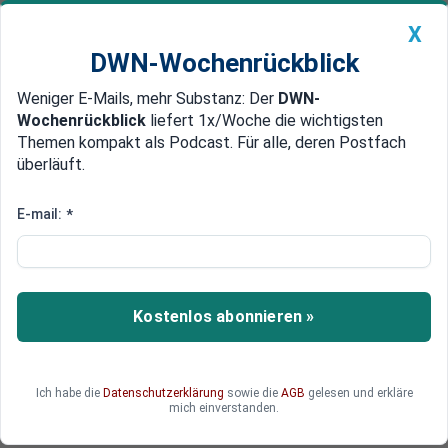
X
DWN-Wochenrückblick
Weniger E-Mails, mehr Substanz: Der
DWN-
Geldanlage Premium
Newsticker
MEIN DWN:
Wochenrückblick
liefert 1x/Woche die wichtigsten
Edelmetalle
DWN-Magazin
China
Themen kompakt als Podcast. Für alle, deren Postfach
überläuft.
DWN-Wochenrückblick
Auto Premium
ExxonMobil geschlagen
E-mail:
*
USA abgehängt: PetroChina ist
größter Öl-Konzern der Welt
Chinas Energie-Riese PetroChina ist aufgrund
Kostenlos abonnieren »
seiner hohen Öl-Fördermengen zum größten an
der Börse gehandelten Öl-Konzern aufgestiegen.
ExxonMobil ist an die zweite Stelle abgerutscht.
Ich habe die
Datenschutzerklärung
sowie die
AGB
gelesen und erkläre
Aufgrund des Konkurrenz-Kampfes können die
mich einverstanden.
Ölpreise daher weltweit noch weiter fallen.