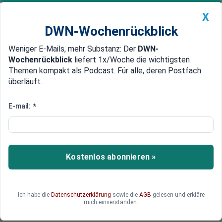
X
DWN-Wochenrückblick
Weniger E-Mails, mehr Substanz: Der
DWN-
Geldanlage Premium
Newsticker
MEIN DWN:
Wochenrückblick
liefert 1x/Woche die wichtigsten
Edelmetalle
DWN-Magazin
China
Themen kompakt als Podcast. Für alle, deren Postfach
überläuft.
DWN-Wochenrückblick
Auto Premium
Kimmich, Brandt, Weigl
E-mail:
*
Fußball: Löw beruft drei
Debütanten in den EM-Kader
Mit 27 Spielern startet Bundestrainer in die EM-
Kostenlos abonnieren »
Vorbereitung. Unter ihnen sind auch die
Debütanten Kimmich, Brandt und Weigl. Auf der
Torhüterposition ist Zieler der große Verlierer. Für
Ich habe die
Datenschutzerklärung
sowie die
AGB
gelesen und erkläre
den verletzten Kapitän Schweinsteiger ist bis
mich einverstanden.
zum Schluss die Tür offen.