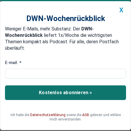
X
DWN-Wochenrückblick
Weniger E-Mails, mehr Substanz: Der
DWN-
Geldanlage Premium
Newsticker
MEIN DWN:
Wochenrückblick
liefert 1x/Woche die wichtigsten
Edelmetalle
DWN-Magazin
China
Themen kompakt als Podcast. Für alle, deren Postfach
überläuft.
DWN-Wochenrückblick
Auto Premium
Keine Amtshaftung
E-mail:
*
Deutschland haftet nicht bei
Einsatz der Bundeswehr im
Ausland
Kostenlos abonnieren »
Zivile Opfer bewaffneter Konflikte im Ausland
haben keine Schadenersatzansprüche gegen die
Bundesrepublik Deutschland. Der
Ich habe die
Datenschutzerklärung
sowie die
AGB
gelesen und erkläre
Bundesgerichtshof hat dazu ein weitreichendes
mich einverstanden.
Urteil gefällt.