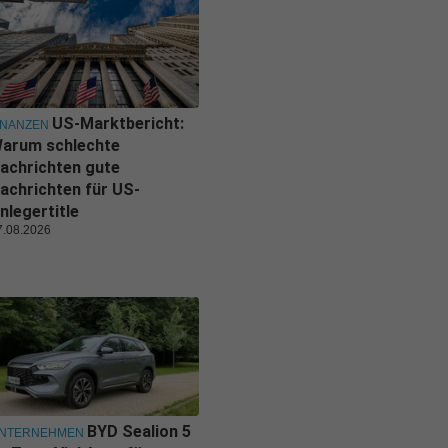
US-Marktbericht:
INANZEN
arum schlechte
achrichten gute
achrichten für US-
nlegertitle
7.08.2026
BYD Sealion 5
NTERNEHMEN