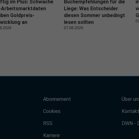
ftig im Plus: Schwache
Buchempfehlungen für die
i
-Arbeitsmarktdaten
Liege: Was Entscheider
v
iben Goldpreis-
diesen Sommer unbedingt
G
0
wicklung an
lesen sollten
8.2026
07.08.2026
Abonnement
Über un
Cookies
Kontak
RSS
DWN - 
Karriere