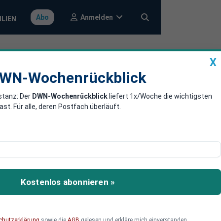
Anmelden
Abo
ILIEN
X
a
DWN-Wochenrückblick
WN-Wochenrückblick
stanz: Der
DWN-Wochenrückblick
liefert 1x/Woche die wichtigsten
 Versicherer
. Für alle, deren Postfach überläuft.
in Aktienpaket am
Kostenlos abonnieren »
chutzerklärung
sowie die
AGB
gelesen und erkläre mich einverstanden.