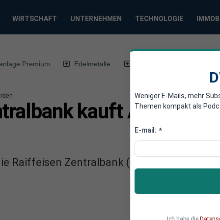
WIRTSCHAFT
UNTERNEHMEN
TECHNOLOGIE
IMMOB
anlage Premium
Edelmetalle
DWN-Magazin
Chin
D
Weniger E-Mails, mehr Sub
orden
tralbank kauft Anteile an
Themen kompakt als Podcast
E-mail:
*
die Raiffeisen Zentralbank (RZB) übernimmt e
Ich habe die
Datens