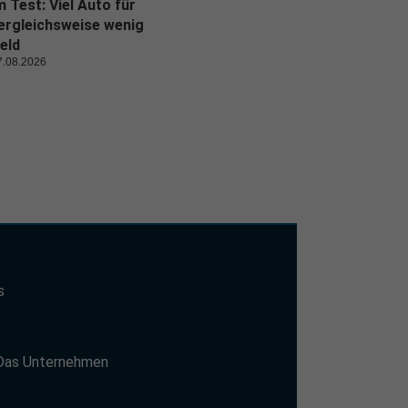
m Test: Viel Auto für
ergleichsweise wenig
eld
7.08.2026
s
t
Das Unternehmen