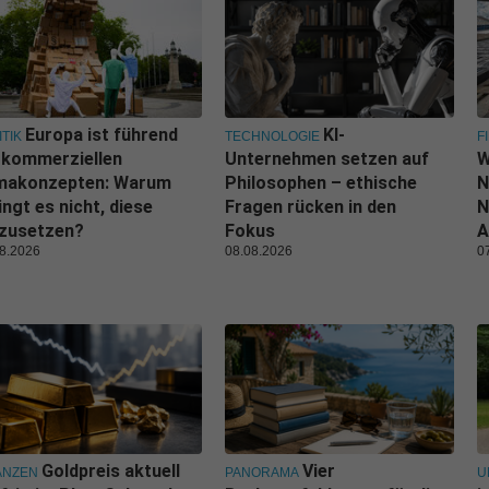
Europa ist führend
KI-
ITIK
TECHNOLOGIE
F
 kommerziellen
Unternehmen setzen auf
W
imakonzepten: Warum
Philosophen – ethische
N
ingt es nicht, diese
Fragen rücken in den
N
zusetzen?
Fokus
A
8.2026
08.08.2026
0
Goldpreis aktuell
Vier
ANZEN
PANORAMA
U