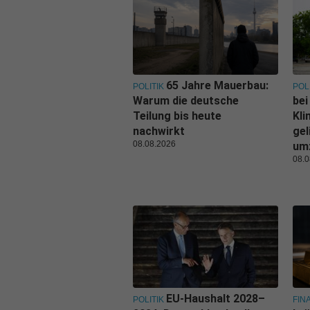
65 Jahre Mauerbau:
POLITIK
POL
Warum die deutsche
bei
Teilung bis heute
Kl
nachwirkt
gel
08.08.2026
um
08.0
EU-Haushalt 2028–
POLITIK
FIN