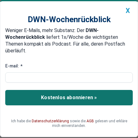
X
DWN-Wochenrückblick
Weniger E-Mails, mehr Substanz: Der
DWN-
Geldanlage Premium
Newsticker
MEIN DWN:
Wochenrückblick
liefert 1x/Woche die wichtigsten
Edelmetalle
DWN-Magazin
China
Themen kompakt als Podcast. Für alle, deren Postfach
überläuft.
DWN-Wochenrückblick
Auto Premium
Pipelines im Meer
E-mail:
*
Schweizer Allseas Group erhält
Großauftrag bei Turkish Stream
Gazprom hat dem Schweizer Unternehmen
Kostenlos abonnieren »
Allseas im Rahmen des Pipeline-Projekts Turkish
Stream einen Großauftrag gegeben. Die
Schweizer sollen die Pipelines im Schwarzen
Ich habe die
Datenschutzerklärung
sowie die
AGB
gelesen und erkläre
Meer verlegen.
mich einverstanden.