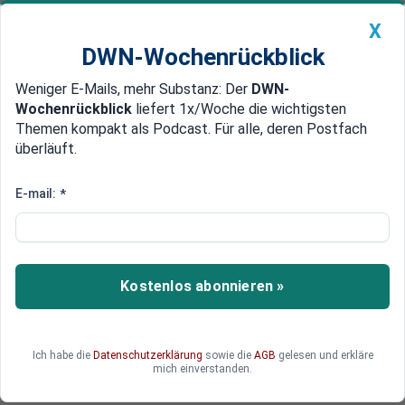
X
DWN-Wochenrückblick
Weniger E-Mails, mehr Substanz: Der
DWN-
Geldanlage Premium
Newsticker
MEIN DWN:
Wochenrückblick
liefert 1x/Woche die wichtigsten
Edelmetalle
DWN-Magazin
China
Themen kompakt als Podcast. Für alle, deren Postfach
überläuft.
DWN-Wochenrückblick
Auto Premium
Reaktion auf Stahlzölle
E-mail:
*
Indien und Türkei verhängen
Strafzölle auf US-Waren
Indien und die Türkei haben Strafzölle auf US-
Kostenlos abonnieren »
Waren erlassen.
Ich habe die
Datenschutzerklärung
sowie die
AGB
gelesen und erkläre
mich einverstanden.
Deutsche Wirtschaftsnachrichten