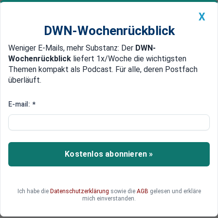
X
DWN-Wochenrückblick
Weniger E-Mails, mehr Substanz: Der
DWN-
Geldanlage Premium
Newsticker
MEIN DWN:
Wochenrückblick
liefert 1x/Woche die wichtigsten
Edelmetalle
DWN-Magazin
China
Themen kompakt als Podcast. Für alle, deren Postfach
überläuft.
DWN-Wochenrückblick
Auto Premium
Minister der Bundesregierung
E-mail:
*
wollen Gehälter nicht für
Corona-Kranke spenden
Kostenlos abonnieren »
Die Minister der Bundesregierung wollen ihre
Gehälter nicht einmalig an Organisationen
spenden, die das Corona-Virus bekämpfen und
sich für Corona-Kranke einsetzen. Damit folgen
Ich habe die
Datenschutzerklärung
sowie die
AGB
gelesen und erkläre
mich einverstanden.
sie nicht dem Beispiel der Österreicher.