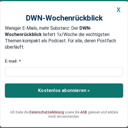
X
DWN-Wochenrückblick
Weniger E-Mails, mehr Substanz: Der
DWN-
Geldanlage Premium
Newsticker
MEIN DWN:
Wochenrückblick
liefert 1x/Woche die wichtigsten
Edelmetalle
DWN-Magazin
China
Themen kompakt als Podcast. Für alle, deren Postfach
überläuft.
DWN-Wochenrückblick
Auto Premium
Die Türkei ist die dominante
E-mail:
*
Macht in Libyen
Tarek Megerisi, Analyst am European Council on
Foreign Relations, sagt, dass die Türkei von nun
Kostenlos abonnieren »
an die dominante Macht in Libyen ist. Die
Ambitionen Russlands betrachtet er mit Sorge.
Er fordert Europa auf, sich als Vermittler
Ich habe die
Datenschutzerklärung
sowie die
AGB
gelesen und erkläre
einzubringen.
mich einverstanden.