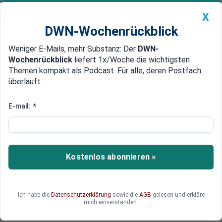
X
DWN-Wochenrückblick
Weniger E-Mails, mehr Substanz: Der
DWN-
Geldanlage Premium
Newsticker
MEIN DWN:
Wochenrückblick
liefert 1x/Woche die wichtigsten
Edelmetalle
DWN-Magazin
China
Themen kompakt als Podcast. Für alle, deren Postfach
überläuft.
DWN-Wochenrückblick
Auto Premium
Deutschland 2020: 61-Jähriger
E-mail:
*
Ami aus Nürnberg in High Heels
wird zum Instagram-Hit
Kostenlos abonnieren »
Der in Deutschland lebende 61-jährige US-
Amerikaner Mark Bryan ist auf Instagram
aufgrund seines Modestils zu einem Star
geworden. Er trägt High Heels und Bleistiftrock.
Ich habe die
Datenschutzerklärung
sowie die
AGB
gelesen und erkläre
mich einverstanden.