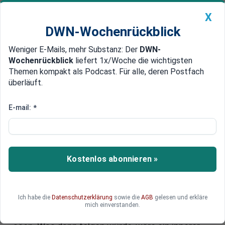
X
DWN-Wochenrückblick
Weniger E-Mails, mehr Substanz: Der
DWN-
Geldanlage Premium
Newsticker
MEIN DWN:
Wochenrückblick
liefert 1x/Woche die wichtigsten
Edelmetalle
DWN-Magazin
China
Themen kompakt als Podcast. Für alle, deren Postfach
überläuft.
DWN-Wochenrückblick
Auto Premium
Corona-Chaos: Plant die
E-mail:
*
Bundesregierung einen inneren
Notstand, um die Bundeswehr
im Innern einzusetzen?
Kostenlos abonnieren »
Man kann sich des Eindrucks nicht erwehren,
dass die Verfehlungen der Bundesregierung dazu
Ich habe die
Datenschutzerklärung
sowie die
AGB
gelesen und erkläre
dienen sollen, die Menschen mit ihrer Corona-
mich einverstanden.
Wut auf die Straßen zu treiben, um Chaos zu