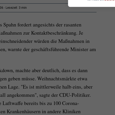
3 min
:36
Lesezeit:
 Spahn fordert angesichts der rasanten
aßnahmen zur Kontaktbeschränkung. Je
 einschneidender würden die Maßnahmen in
en, warnte der geschäftsführende Minister am
down, machte aber deutlich, dass es dann
ngen geben müsse. Weihnachtsmärkte etwa
hen Lage. "Es ist mittlerweile halb eins, aber
rall angekommen", sagte der CDU-Politiker.
e Luftwaffe bereits bis zu 100 Corona-
eten Krankenhäusern in andere Kliniken