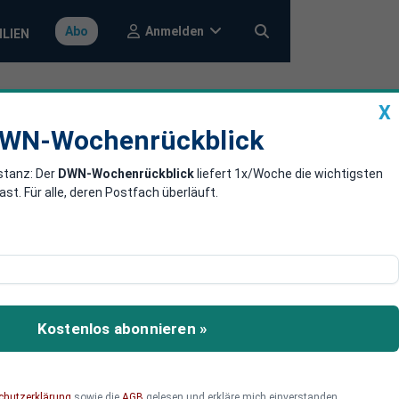
Anmelden
Abo
ILIEN
X
a
DWN-Wochenrückblick
WN-Wochenrückblick
stanz: Der
DWN-Wochenrückblick
liefert 1x/Woche die wichtigsten
orona-
. Für alle, deren Postfach überläuft.
nt Wieler sowie
Kostenlos abonnieren »
chutzerklärung
sowie die
AGB
gelesen und erkläre mich einverstanden.