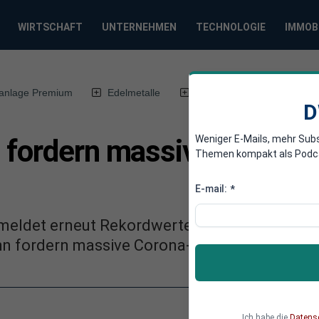
WIRTSCHAFT
UNTERNEHMEN
TECHNOLOGIE
IMMOB
anlage Premium
Edelmetalle
DWN-Magazin
Chin
D
Weniger E-Mails, mehr Sub
 fordern massive neue C
Themen kompakt als Podcast
E-mail:
*
 meldet erneut Rekordwerte, und sein Präside
hn fordern massive Corona-Maßnahmen.
Ich habe die
Datens