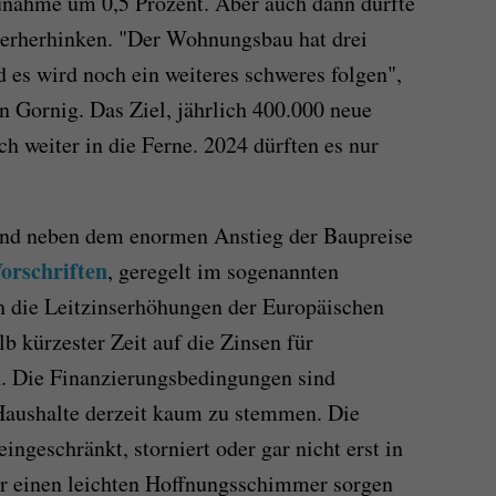
nahme um 0,5 Prozent. Aber auch dann dürfte
erherhinken. "Der Wohnungsbau hat drei
d es wird noch ein weiteres schweres folgen",
n Gornig. Das Ziel, jährlich 400.000 neue
 weiter in die Ferne. 2024 dürften es nur
sind neben dem enormen Anstieg der Baupreise
orschriften
, geregelt im sogenannten
 die Leitzinserhöhungen der Europäischen
b kürzester Zeit auf die Zinsen für
. Die Finanzierungsbedingungen sind
 Haushalte derzeit kaum zu stemmen. Die
ngeschränkt, storniert oder gar nicht erst in
r einen leichten Hoffnungsschimmer sorgen