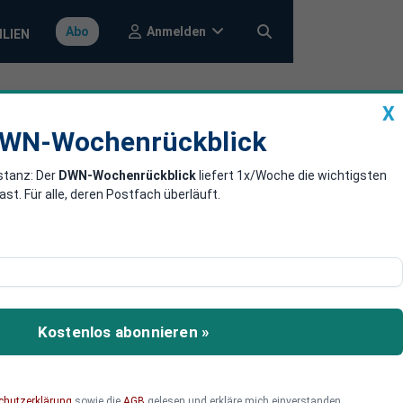
Anmelden
Abo
ILIEN
X
a
DWN-Wochenrückblick
WN-Wochenrückblick
stanz: Der
DWN-Wochenrückblick
liefert 1x/Woche die wichtigsten
nd angekommen
. Für alle, deren Postfach überläuft.
weren Krise. Die Gründe
Kostenlos abonnieren »
chutzerklärung
sowie die
AGB
gelesen und erkläre mich einverstanden.