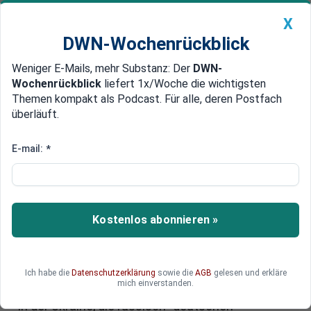
X
DWN-Wochenrückblick
Weniger E-Mails, mehr Substanz: Der
DWN-
Geldanlage Premium
Newsticker
MEIN DWN:
Wochenrückblick
liefert 1x/Woche die wichtigsten
Edelmetalle
DWN-Magazin
China
Themen kompakt als Podcast. Für alle, deren Postfach
überläuft.
DWN-Wochenrückblick
Auto Premium
​​​​​​​„Russland kann weder
E-mail:
*
bezwungen noch
eingeschüchtert werden.“
Kostenlos abonnieren »
Sergej J. Netschajew, Botschafter der
Russischen Föderation in Deutschland, äußert
sich im Gespräch mit den Deutschen
Wirtschaftsnachrichten über den Terroranschlag
Ich habe die
Datenschutzerklärung
sowie die
AGB
gelesen und erkläre
mich einverstanden.
in der „Crocus City Hall“ bei Moskau, den Konflikt
in der Ukraine, die russisch- deutschen