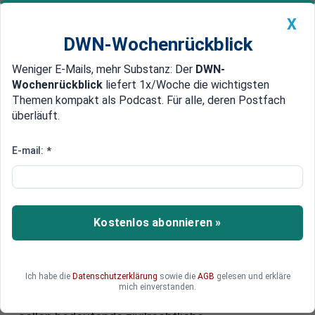
X
DWN-Wochenrückblick
Weniger E-Mails, mehr Substanz: Der
DWN-
Geldanlage Premium
Newsticker
MEIN DWN:
Wochenrückblick
liefert 1x/Woche die wichtigsten
Edelmetalle
DWN-Magazin
China
Themen kompakt als Podcast. Für alle, deren Postfach
überläuft.
DWN-Wochenrückblick
Auto Premium
Neues Gesetz zu
E-mail:
*
Spruchkammern für
zivilrechtliche
Wirtschaftsstreitigkeiten
Kostenlos abonnieren »
Der Bundestag hat mit großer Mehrheit einem
Gesetzentwurf zugestimmt, der den Ländern die
Ich habe die
Datenschutzerklärung
sowie die
AGB
gelesen und erkläre
Einrichtung sogenannter Commercial Courts
mich einverstanden.
ermöglicht. Vor diesen neuen Spruchkammern