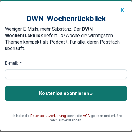
X
DWN-Wochenrückblick
Weniger E-Mails, mehr Substanz: Der
DWN-
Geldanlage Premium
Newsticker
MEIN DWN:
Wochenrückblick
liefert 1x/Woche die wichtigsten
Edelmetalle
DWN-Magazin
China
Themen kompakt als Podcast. Für alle, deren Postfach
überläuft.
DWN-Wochenrückblick
Auto Premium
Handynutzung: Prepaid-Handys
E-mail:
*
kommen in Deutschland aus der
Mode
Kostenlos abonnieren »
Wie viele Minuten waren das? Wer früher bei der
Handynutzung sparsam sein wollte, der hielt
Telefonate kurz. Prepaid-Karten konnten helfen,
damit man keine böse Überraschung erlebte. Und
Ich habe die
Datenschutzerklärung
sowie die
AGB
gelesen und erkläre
mich einverstanden.
heute?