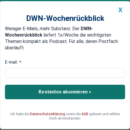
X
DWN-Wochenrückblick
Weniger E-Mails, mehr Substanz: Der
DWN-
Geldanlage Premium
Newsticker
MEIN DWN:
Wochenrückblick
liefert 1x/Woche die wichtigsten
Edelmetalle
DWN-Magazin
China
Themen kompakt als Podcast. Für alle, deren Postfach
überläuft.
DWN-Wochenrückblick
Auto Premium
KI-Boom auch in Deutschland:
E-mail:
*
Startups machen Hoffnung
In Deutschland gibt es über 680 Start-ups für die
zukünftige Schlüsseltechnologie – 35 Prozent
Kostenlos abonnieren »
mehr als im Vorjahr. Welche deutschen KI-Start-
ups haben großes Potenzial und welche
bahnbrechenden Entwicklungen kommen auf
Ich habe die
Datenschutzerklärung
sowie die
AGB
gelesen und erkläre
uns zu?
mich einverstanden.