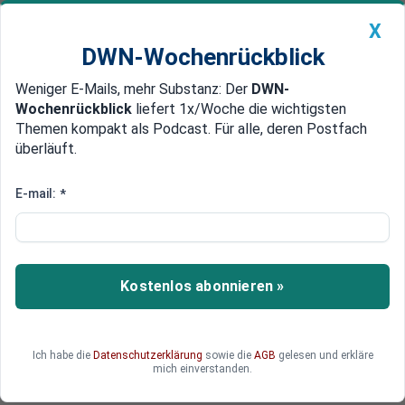
X
DWN-Wochenrückblick
Weniger E-Mails, mehr Substanz: Der
DWN-
Geldanlage Premium
Newsticker
MEIN DWN:
Wochenrückblick
liefert 1x/Woche die wichtigsten
Edelmetalle
DWN-Magazin
China
Themen kompakt als Podcast. Für alle, deren Postfach
überläuft.
DWN-Wochenrückblick
Auto Premium
Kriegsrecht in Südkorea
E-mail:
*
aufgehoben: Präsident Yoon
verliert Machtkampf
Kostenlos abonnieren »
Südkorea wird von turbulenten innenpolitischen
Entwicklungen in Atem gehalten. Nach der
kurzzeitigen Ausrufung des Kriegsrechts werden
Forderungen nach einem Rücktritt des
Ich habe die
Datenschutzerklärung
sowie die
AGB
gelesen und erkläre
mich einverstanden.
Präsidenten laut.