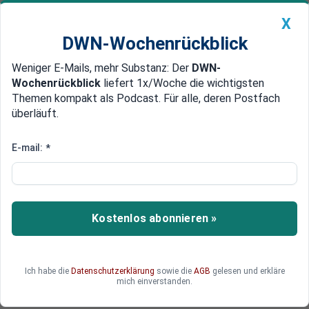
X
DWN-Wochenrückblick
Weniger E-Mails, mehr Substanz: Der
DWN-
Geldanlage Premium
Newsticker
MEIN DWN:
Wochenrückblick
liefert 1x/Woche die wichtigsten
Edelmetalle
DWN-Magazin
China
Themen kompakt als Podcast. Für alle, deren Postfach
überläuft.
DWN-Wochenrückblick
Auto Premium
Aus nach 170 Jahren:
E-mail:
*
Schokohersteller Cadbury ist
kein Hoflieferant mehr
Kostenlos abonnieren »
Das nennt man wohl: aus der königlichen Gunst
gefallen. Die Chocolatiers von Cadbury müssen
zu Weihnachten einen schweren Schlag
verkraften. Sie sind nicht mehr Hoflieferanten
Ich habe die
Datenschutzerklärung
sowie die
AGB
gelesen und erkläre
mich einverstanden.
des Königshauses von England.