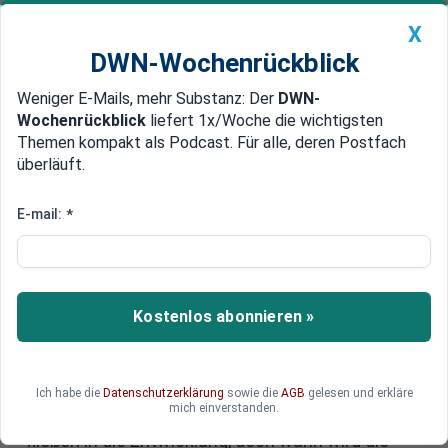
X
DWN-Wochenrückblick
Weniger E-Mails, mehr Substanz: Der
DWN-
Geldanlage Premium
Newsticker
MEIN DWN:
Wochenrückblick
liefert 1x/Woche die wichtigsten
Edelmetalle
DWN-Magazin
China
Themen kompakt als Podcast. Für alle, deren Postfach
überläuft.
DWN-Wochenrückblick
Auto Premium
Kernfusionsreaktor:
E-mail:
*
Deutschlands Weg zur
Fusionsenergie
Kostenlos abonnieren »
Kernfusionsreaktor – eine Technologie mit
gigantischem Potenzial, aber vielen offenen
Fragen. Die CDU will Deutschland an die Spitze
der Fusionsforschung bringen und fordert das
Ich habe die
Datenschutzerklärung
sowie die
AGB
gelesen und erkläre
mich einverstanden.
weltweit erste Fusionskraftwerk. Milliarden
fließen in die Entwicklung, doch wann wird die