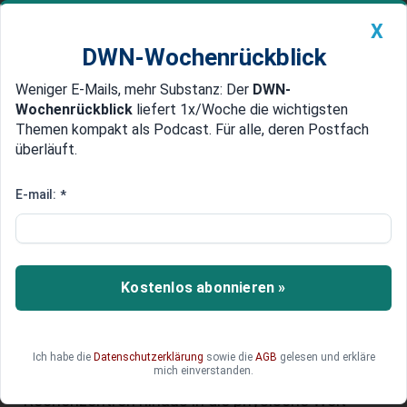
X
DWN-Wochenrückblick
Weniger E-Mails, mehr Substanz: Der
DWN-
Geldanlage Premium
Newsticker
MEIN DWN:
Wochenrückblick
liefert 1x/Woche die wichtigsten
Edelmetalle
DWN-Magazin
China
Themen kompakt als Podcast. Für alle, deren Postfach
überläuft.
DWN-Wochenrückblick
Auto Premium
Nvidia: Chip-Riese hat große
E-mail:
*
Pläne - "KI-Fabriken" und
Roboter geplant
Kostenlos abonnieren »
Ohne Nvidias Chips ist die KI-Revolution kaum zu
stemmen. Konzernchef Jensen Huang legte nun
seine Strategie offen, um diese Dominanz zu
sichern. Sein Plan setzt auf „KI-Fabriken“ und
Ich habe die
Datenschutzerklärung
sowie die
AGB
gelesen und erkläre
mich einverstanden.
Roboter, die den Einfluss des Unternehmens über
Rechenzentren hinaus in die physische Welt