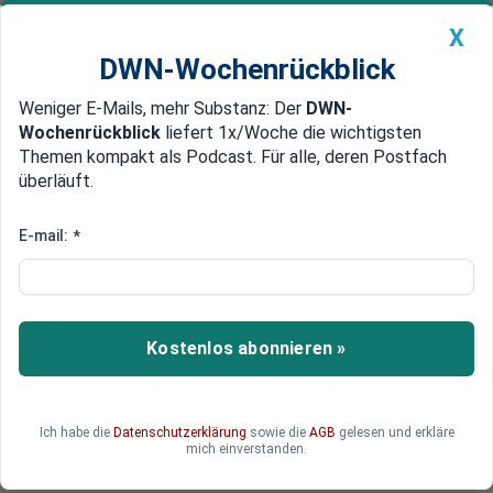
X
DWN-Wochenrückblick
Weniger E-Mails, mehr Substanz: Der
DWN-
Geldanlage Premium
Newsticker
MEIN DWN:
Wochenrückblick
liefert 1x/Woche die wichtigsten
Edelmetalle
DWN-Magazin
China
Themen kompakt als Podcast. Für alle, deren Postfach
überläuft.
DWN-Wochenrückblick
Auto Premium
Hat Trump mit seiner
E-mail:
*
Einschätzung des deutschen
Überschusses recht?
Kostenlos abonnieren »
Trumps Zollpolitik trifft auf deutsche
Überschüsse – doch die wahren Ursachen für
das Handelsungleichgewicht liegen tiefer.
Ich habe die
Datenschutzerklärung
sowie die
AGB
gelesen und erkläre
mich einverstanden.