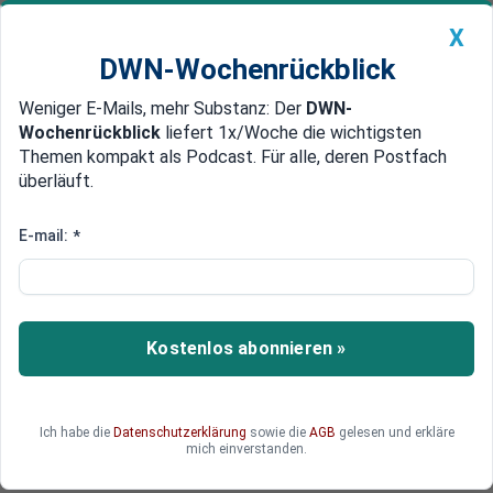
X
DWN-Wochenrückblick
Weniger E-Mails, mehr Substanz: Der
DWN-
Geldanlage Premium
Newsticker
MEIN DWN:
Wochenrückblick
liefert 1x/Woche die wichtigsten
Edelmetalle
DWN-Magazin
China
Themen kompakt als Podcast. Für alle, deren Postfach
überläuft.
DWN-Wochenrückblick
Auto Premium
Trump verlässt G7 vorzeitig:
E-mail:
*
Drohende Nahost-Eskalation im
Fokus
Kostenlos abonnieren »
Mit einem überraschenden Abgang beim G7-
Gipfel wirbelt Trump das hochrangige Treffen
durcheinander. Kurz nach der Abreise hinterlässt
er einem Amtskollegen und der Welt eine
Ich habe die
Datenschutzerklärung
sowie die
AGB
gelesen und erkläre
mich einverstanden.
mysteriöse Nachricht.