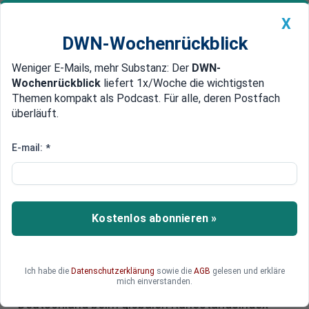
X
DWN-Wochenrückblick
Weniger E-Mails, mehr Substanz: Der
DWN-
Geldanlage Premium
Newsticker
MEIN DWN:
Wochenrückblick
liefert 1x/Woche die wichtigsten
Edelmetalle
DWN-Magazin
China
Themen kompakt als Podcast. Für alle, deren Postfach
überläuft.
DWN-Wochenrückblick
Auto Premium
Global Retirement Index: Der
E-mail:
*
Ruhestandsindex 2025 zeigt, wo
es sich im Alter gut leben lässt
Kostenlos abonnieren »
Wo lässt sich der Ruhestand am besten
verbringen? Das hat der „Global Retirement
Index“ auch in diesem Jahr ermittelt. Welche
Länder die besten Bedingungen für Rentnerinnen
Ich habe die
Datenschutzerklärung
sowie die
AGB
gelesen und erkläre
mich einverstanden.
und Rentner bieten – und auf welchem Platz
Deutschland beim globalen Ruhestandsindex