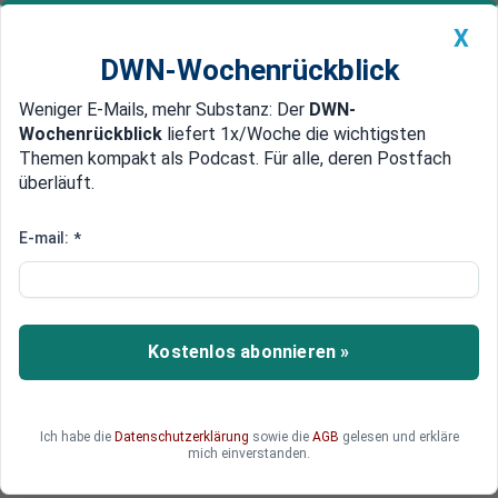
X
DWN-Wochenrückblick
Weniger E-Mails, mehr Substanz: Der
DWN-
Geldanlage Premium
Newsticker
MEIN DWN:
Wochenrückblick
liefert 1x/Woche die wichtigsten
Edelmetalle
DWN-Magazin
China
Themen kompakt als Podcast. Für alle, deren Postfach
überläuft.
DWN-Wochenrückblick
Auto Premium
Das A und O für Gründer: Was
E-mail:
*
Sie 2025 über Domains wissen
sollten
Kostenlos abonnieren »
Wer 2025 ohne eigene Domain ins Geschäft geht,
verschenkt seine digitale Identität – und liefert
sie im Zweifel den falschen Händen aus.
Ich habe die
Datenschutzerklärung
sowie die
AGB
gelesen und erkläre
mich einverstanden.