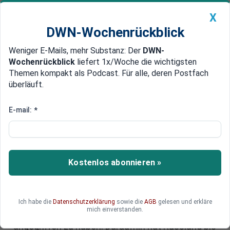
X
DWN-Wochenrückblick
Weniger E-Mails, mehr Substanz: Der
DWN-
Geldanlage Premium
Newsticker
MEIN DWN:
Wochenrückblick
liefert 1x/Woche die wichtigsten
Edelmetalle
DWN-Magazin
China
Themen kompakt als Podcast. Für alle, deren Postfach
überläuft.
DWN-Wochenrückblick
Auto Premium
Russland stoppt Benzinexporte:
E-mail:
*
Angriffe auf Raffinerien führen
zu Exportstopp
Kostenlos abonnieren »
Drohnenangriffe treffen Energiesektor: Das
russische Gastankschiff "Arctic Mategaz" war
Anfang März vor der Küste Libyens nach
Explosionen in Brand geraten. Russland wirft der
Ich habe die
Datenschutzerklärung
sowie die
AGB
gelesen und erkläre
mich einverstanden.
Ukraine vor, das Schiff mit Wasserdrohnen
angegriffen zu haben. Daraufhin hat Russland bis