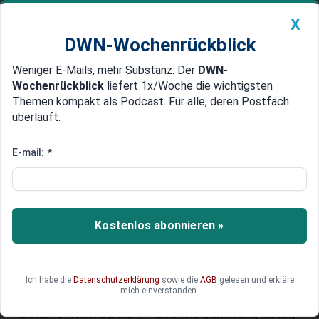
X
DWN-Wochenrückblick
Weniger E-Mails, mehr Substanz: Der
DWN-
Geldanlage Premium
Newsticker
MEIN DWN:
Wochenrückblick
liefert 1x/Woche die wichtigsten
Edelmetalle
DWN-Magazin
China
Themen kompakt als Podcast. Für alle, deren Postfach
überläuft.
DWN-Wochenrückblick
Auto Premium
Streit um Obi-Orange: Warum
E-mail:
*
Farben über Marken-Erfolg
entscheiden
Kostenlos abonnieren »
Der Baumarkt Obi steht vor dem
Bundesgerichtshof (BGH) im Streit um den
rechtlichen Schutz seiner markanten Hausfarbe
Orange. Der Fall macht deutlich, welche zentrale
Ich habe die
Datenschutzerklärung
sowie die
AGB
gelesen und erkläre
mich einverstanden.
Rolle Farben für den Wiedererkennungswert von
Unternehmen spielen – und wie schwierig es ist,