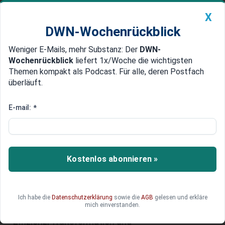
X
DWN-Wochenrückblick
Weniger E-Mails, mehr Substanz: Der
DWN-
Geldanlage Premium
Newsticker
MEIN DWN:
Wochenrückblick
liefert 1x/Woche die wichtigsten
Edelmetalle
DWN-Magazin
China
Themen kompakt als Podcast. Für alle, deren Postfach
überläuft.
DWN-Wochenrückblick
Auto Premium
Milan Nedeljković als neuer CEO:
E-mail:
*
Warum die BMW-Aktie auf
operative Stärke setzt
Kostenlos abonnieren »
Die BMW-Aktie rückt mit Milan Nedeljković in eine
neue Bewährungsphase, in der operative Stärke
und industrielle Präzision mehr zählen könnten
als große Ankündigungen. Kann der neue
Ich habe die
Datenschutzerklärung
sowie die
AGB
gelesen und erkläre
mich einverstanden.
Vorstandschef BMW so ausrichten, dass
Effizienz, Transformation und