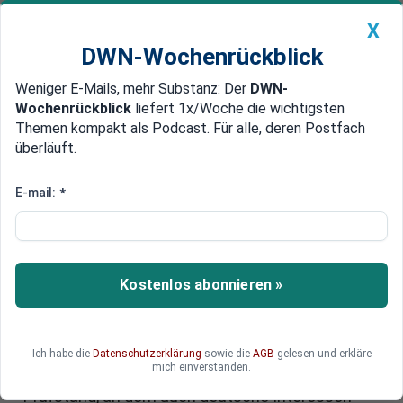
X
DWN-Wochenrückblick
Weniger E-Mails, mehr Substanz: Der
DWN-
Geldanlage Premium
Newsticker
MEIN DWN:
Wochenrückblick
liefert 1x/Woche die wichtigsten
Edelmetalle
DWN-Magazin
China
Themen kompakt als Podcast. Für alle, deren Postfach
überläuft.
DWN-Wochenrückblick
Auto Premium
Baltische Luftraumüberwachung
E-mail:
*
wird zum Testfall für Europas
Ostflanke
Kostenlos abonnieren »
Eine Drohne dringt in estnischen Luftraum ein,
kurz darauf kündigt Polen Kampfjets für Ämari
an. Was wie ein regionales Signal wirkt, verweist
auf eine größere Verschiebung in Europa. Die
Ich habe die
Datenschutzerklärung
sowie die
AGB
gelesen und erkläre
mich einverstanden.
NATO-Ostflanke wird zum sicherheitspolitischen
Prüfstand, an dem auch deutsche Interessen