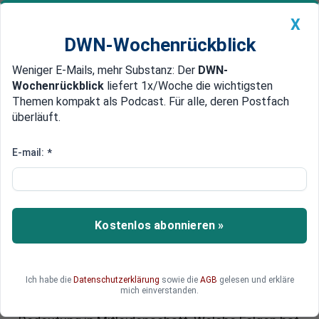
X
DWN-Wochenrückblick
Weniger E-Mails, mehr Substanz: Der
DWN-
Geldanlage Premium
Newsticker
MEIN DWN:
Wochenrückblick
liefert 1x/Woche die wichtigsten
Edelmetalle
DWN-Magazin
China
Themen kompakt als Podcast. Für alle, deren Postfach
überläuft.
DWN-Wochenrückblick
Auto Premium
Russische Raketen treffen Kiew:
E-mail:
*
Weltkulturerbe in Flammen –
Schäden am berühmten
Höhlenkloster
Kostenlos abonnieren »
Mit einer massiven Angriffswelle setzt Russland
seinen Luftkrieg gegen die Ukraine fort. Neben
Ich habe die
Datenschutzerklärung
sowie die
AGB
gelesen und erkläre
Wohngebieten und Infrastruktur geriet diesmal
mich einverstanden.
auch ein Ort von besonderer historischer