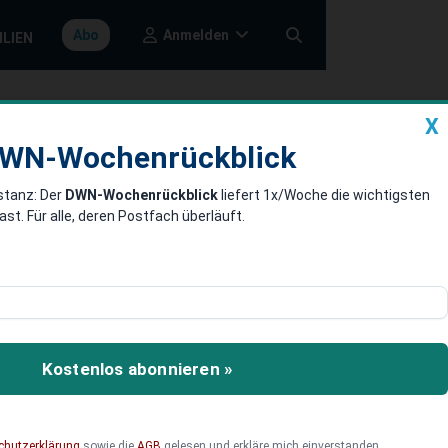
Anmelden
Abo
ILIEN
X
a
DWN-Wochenrückblick
WN-Wochenrückblick
stanz: Der
DWN-Wochenrückblick
liefert 1x/Woche die wichtigsten
ussischem
. Für alle, deren Postfach überläuft.
kann?
 Rusal und ist zugleich
en Druck auf Dublin und
Kostenlos abonnieren »
chutzerklärung
sowie die
AGB
gelesen und erkläre mich einverstanden.