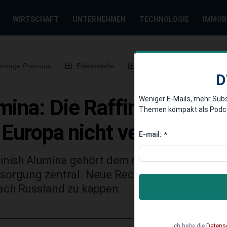
WIRTSCHAFT
UNTERNEHMEN
TECHNOLOGIE
IMMOB
anlage Premium
Edelmetalle
DWN-Magazin
Chin
D
Weniger E-Mails, mehr Sub
ina: Die Raffinerie in r
Themen kompakt als Podcast
e Europa nicht verzichten 
E-mail:
*
ghinish Alumina gehört dem russischen Konzern
sorgung zentral. Neue Recherchen erhöhen d
nach Russland zu kappen.
Ich habe die
Datens