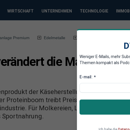
WIRTSCHAFT
UNTERNEHMEN
TECHNOLOGIE
IMMOB
anlage Premium
Edelmetalle
DWN-Magazin
Chin
D
Weniger E-Mails, mehr Sub
erändert die Machtverhält
Themen kompakt als Podcast
E-mail:
*
enprodukt der Käseherstellung, nun wird sie
er Proteinboom treibt Preise, Investitionen 
hindustrie. Für Molkereien, Lebensmittelkonz
s Sportnahrung.
Ich habe die
Datens