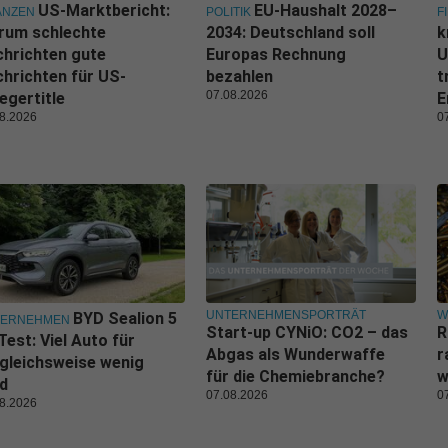
US-Marktbericht:
EU-Haushalt 2028–
ANZEN
POLITIK
F
rum schlechte
2034: Deutschland soll
k
hrichten gute
Europas Rechnung
U
hrichten für US-
bezahlen
t
07.08.2026
egertitle
E
8.2026
0
UNTERNEHMENSPORTRÄT
W
BYD Sealion 5
TERNEHMEN
Start-up CYNiO: CO2 – das
R
Test: Viel Auto für
Abgas als Wunderwaffe
r
gleichsweise wenig
für die Chemiebranche?
w
d
07.08.2026
0
8.2026