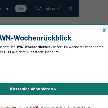
Anmelden
Abo
ILIEN
X
a
DWN-Wochenrückblick
WN-Wochenrückblick
stanz: Der
DWN-Wochenrückblick
liefert 1x/Woche die wichtigsten
nisse in der
. Für alle, deren Postfach überläuft.
 zum begehrten Rohstoff
und neue Geschäftsmodelle
Kostenlos abonnieren »
erne und Verbraucher geht
chutzerklärung
sowie die
AGB
gelesen und erkläre mich einverstanden.