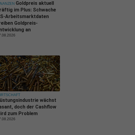
Goldpreis aktuell
INANZEN
räftig im Plus: Schwache
S-Arbeitsmarktdaten
reiben Goldpreis-
ntwicklung an
7.08.2026
IRTSCHAFT
üstungsindustrie wächst
asant, doch der Cashflow
ird zum Problem
7.08.2026