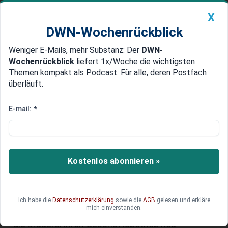
X
DWN-Wochenrückblick
Weniger E-Mails, mehr Substanz: Der
DWN-
Geldanlage Premium
Newsticker
MEIN DWN:
Wochenrückblick
liefert 1x/Woche die wichtigsten
Edelmetalle
DWN-Magazin
China
Themen kompakt als Podcast. Für alle, deren Postfach
überläuft.
DWN-Wochenrückblick
Auto Premium
Fast 400 Jahre Biergeschichte –
E-mail:
*
Brauerei Wolters beantragt
Insolvenz
Kostenlos abonnieren »
Die Insolvenz reiht sich in einen bundesweiten
Markttrend ein: Anhaltende Absatzschwäche
und gestiegene Rohstoff- und Energiekosten
machen auch der Traditionsbrauerei Wolters aus
Ich habe die
Datenschutzerklärung
sowie die
AGB
gelesen und erkläre
mich einverstanden.
Braunschweig zu schaffen. Nun muss
die Brauerei ihren Geschäftsbetrieb neu