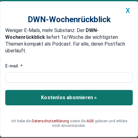
X
DWN-Wochenrückblick
Weniger E-Mails, mehr Substanz: Der
DWN-
Geldanlage Premium
Newsticker
MEIN DWN:
Wochenrückblick
liefert 1x/Woche die wichtigsten
Edelmetalle
DWN-Magazin
China
Themen kompakt als Podcast. Für alle, deren Postfach
überläuft.
DWN-Wochenrückblick
Auto Premium
Billiganbieter: Temu, Shein und
E-mail:
*
Co. steigern Marktanteil auf
Rekordwert
Kostenlos abonnieren »
Die Verbraucher in Deutschland geben online
immer mehr Geld bei Shoppingplattformen wie
Temu oder Shein aus. Während die asiatischen
Billiganbieter deutlich zulegen können, bleibt die
Ich habe die
Datenschutzerklärung
sowie die
AGB
gelesen und erkläre
mich einverstanden.
Verbraucherstimmung hierzulande angespannt.