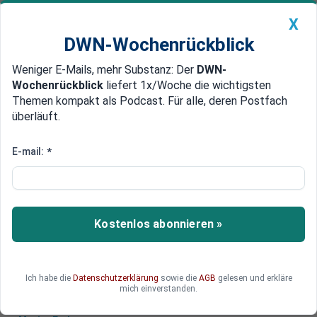
X
DWN-Wochenrückblick
Weniger E-Mails, mehr Substanz: Der
DWN-
Geldanlage Premium
Newsticker
MEIN DWN:
Wochenrückblick
liefert 1x/Woche die wichtigsten
Edelmetalle
DWN-Magazin
China
Themen kompakt als Podcast. Für alle, deren Postfach
überläuft.
DWN-Wochenrückblick
Auto Premium
Italien: Ein Land kann seinen
E-mail:
*
größten Trumpf nicht nutzen
In der elften Folge der großen geopolitischen
DWN-Serie zeigt Moritz Enders auf, warum Italien
Kostenlos abonnieren »
sein Potential als Regionalmacht nicht nutzen
kann.
Ich habe die
Datenschutzerklärung
sowie die
AGB
gelesen und erkläre
mich einverstanden.