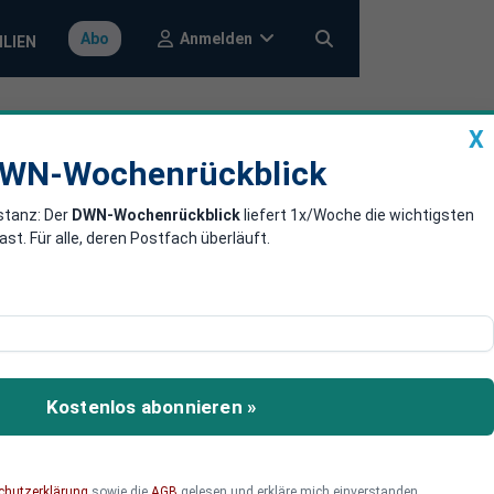
Anmelden
Abo
ILIEN
X
a
DWN-Wochenrückblick
WN-Wochenrückblick
stanz: Der
DWN-Wochenrückblick
liefert 1x/Woche die wichtigsten
eiten
. Für alle, deren Postfach überläuft.
DAP in Deutschland und
 der Gefahr eines großen
Kostenlos abonnieren »
chutzerklärung
sowie die
AGB
gelesen und erkläre mich einverstanden.