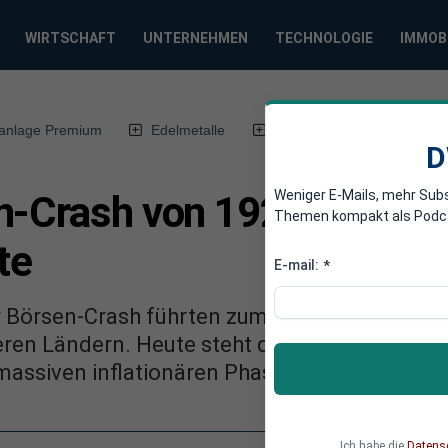
WIRTSCHAFT
UNTERNEHMEN
TECHNOLOGIE
IMMOB
anlage Premium
Edelmetalle
DWN-Magazin
Chin
D
Weniger E-Mails, mehr Sub
n-Crash von 1929 zum Zw
Themen kompakt als Podcast
te
E-mail:
*
er Börsen-Crash führten zum Aufstieg der NS
ren Ländern. Heute steht die Welt erneut vor
massiven inflationären Phase.
Ich habe die
Datens