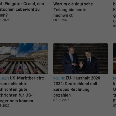
t: Ein guter Grund, den
Warum die deutsche
b
utschen Lebewohl zu
Teilung bis heute
K
gen?
nachwirkt
g
8.2026
08.08.2026
u
0
US-Marktbericht:
EU-Haushalt 2028–
ANZEN
POLITIK
F
rum schlechte
2034: Deutschland soll
k
hrichten gute
Europas Rechnung
U
hrichten für US-
bezahlen
t
07.08.2026
eger sein können
E
8.2026
0