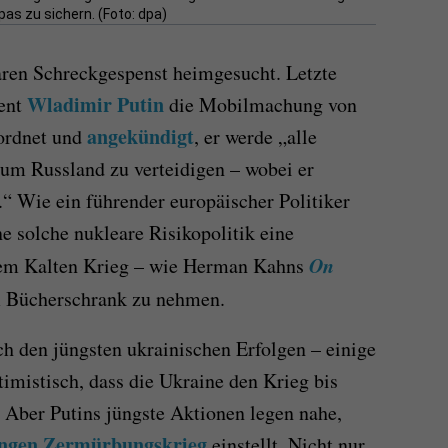
pas zu sichern. (Foto: dpa)
ren Schreckgespenst heimgesucht. Letzte
Wladimir Putin
dent
die Mobilmachung von
angekündigt
ordnet und
, er werde „alle
um Russland zu verteidigen – wobei er
f.“ Wie ein führender europäischer Politiker
e solche nukleare Risikopolitik eine
On
 dem Kalten Krieg – wie Herman Kahns
 Bücherschrank zu nehmen.
ch den jüngsten ukrainischen Erfolgen – einige
timistisch, dass die Ukraine den Krieg bis
 Aber Putins jüngste Aktionen legen nahe,
angen Zermürbungskrieg
einstellt. Nicht nur