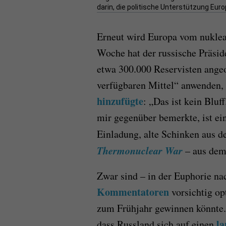
darin, die politische Unterstützung Euro
Erneut wird Europa vom nuklea
Woche hat der russische Präsi
etwa 300.000 Reservisten ange
verfügbaren Mittel“ anwenden, 
hinzufügte
: „Das ist kein Bluf
mir gegenüber bemerkte, ist ein
Einladung, alte Schinken aus
Thermonuclear War
– aus dem
Zwar sind – in der Euphorie na
Kommentatoren
vorsichtig op
zum Frühjahr gewinnen könnte.
l
dass Russland sich auf einen