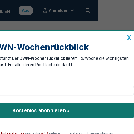
Anmelden
Abo
ILIEN
X
a
DWN-Wochenrückblick
WN-Wochenrückblick
stanz: Der
DWN-Wochenrückblick
liefert 1x/Woche die wichtigsten
. Für alle, deren Postfach überläuft.
en Krieg bis zum Frühjahr
and sich auf einen langen
angen Krieges steht der
Kostenlos abonnieren »
chutzerklärung
sowie die
AGB
gelesen und erkläre mich einverstanden.