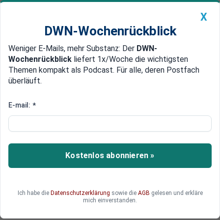
X
DWN-Wochenrückblick
Weniger E-Mails, mehr Substanz: Der
DWN-
Geldanlage Premium
Newsticker
MEIN DWN:
Wochenrückblick
liefert 1x/Woche die wichtigsten
Edelmetalle
DWN-Magazin
China
Themen kompakt als Podcast. Für alle, deren Postfach
überläuft.
DWN-Wochenrückblick
Auto Premium
Die größten Ängste der
E-mail:
*
Deutschen
In einer aktuellen Studie der R+V Versicherung
wurden wieder die größten Ängste der
Kostenlos abonnieren »
Deutschen untersucht. Allen voran: Angst vor
steigenden Lebenshaltungskosten und Angst
vor einer Überforderung durch die Migration. Die
Ich habe die
Datenschutzerklärung
sowie die
AGB
gelesen und erkläre
Ergebnisse.
mich einverstanden.