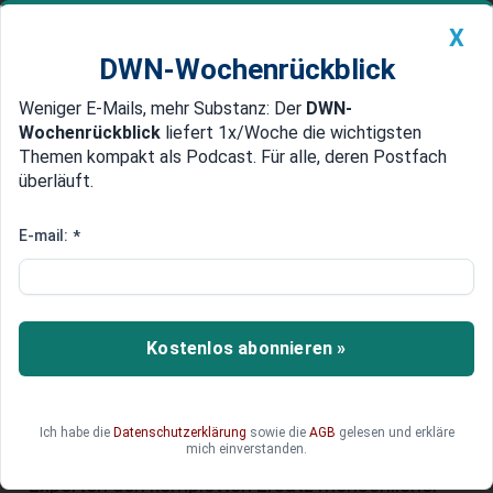
X
DWN-Wochenrückblick
Weniger E-Mails, mehr Substanz: Der
DWN-
Geldanlage Premium
Newsticker
MEIN DWN:
Wochenrückblick
liefert 1x/Woche die wichtigsten
Edelmetalle
DWN-Magazin
China
Themen kompakt als Podcast. Für alle, deren Postfach
überläuft.
DWN-Wochenrückblick
Auto Premium
Die Zukunft der Callcenter:
E-mail:
*
Künstliche Intelligenz auf dem
Vormarsch
Kostenlos abonnieren »
Der zunehmende Einsatz von Künstlicher
Intelligenz in Callcentern könnte viele
Routineaufgaben automatisieren. Dadurch
werden weniger, aber besser qualifizierte und
Ich habe die
Datenschutzerklärung
sowie die
AGB
gelesen und erkläre
mich einverstanden.
bezahlte Mitarbeiter benötigt. Während einige
Experten den kompletten Ersatz menschlicher