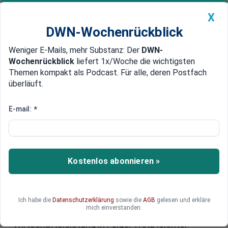
X
DWN-Wochenrückblick
Weniger E-Mails, mehr Substanz: Der
DWN-
Geldanlage Premium
Newsticker
MEIN DWN:
Wochenrückblick
liefert 1x/Woche die wichtigsten
Edelmetalle
DWN-Magazin
China
Themen kompakt als Podcast. Für alle, deren Postfach
überläuft.
DWN-Wochenrückblick
Auto Premium
Konjunkturflaute in Deutschland:
E-mail:
*
Warum Verbraucher sparen und
Firmen zögern
Kostenlos abonnieren »
Die deutsche Wirtschaft steht vor einer
historischen Durststrecke, während Verbraucher
ihr Geld zusammenhalten und Unternehmen
Investitionen zurückstellen. Experten warnen vor
Ich habe die
Datenschutzerklärung
sowie die
AGB
gelesen und erkläre
mich einverstanden.
einem dritten Jahr sinkender
Wirtschaftsleistung in Folge. Trotz leichter