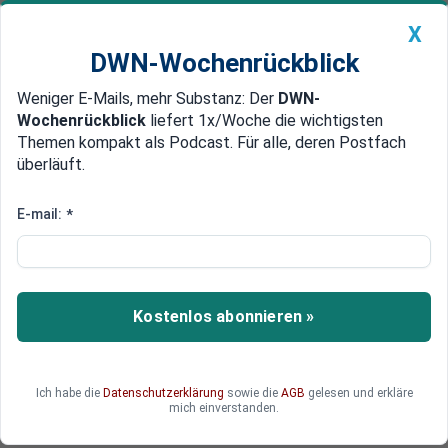
X
DWN-Wochenrückblick
Weniger E-Mails, mehr Substanz: Der
DWN-
Geldanlage Premium
Newsticker
MEIN DWN:
Wochenrückblick
liefert 1x/Woche die wichtigsten
Edelmetalle
DWN-Magazin
China
Themen kompakt als Podcast. Für alle, deren Postfach
überläuft.
DWN-Wochenrückblick
Auto Premium
Silberpreis im Fokus:
E-mail:
*
Anlegerinteresse und
Industrienachfrage wachsen
Kostenlos abonnieren »
Der Silberpreis rückt im aktuellen geopolitischen
Umfeld stärker in den Fokus der Märkte.
Entwickelt sich Silber damit zu einem
strategischen Rohstoff für Finanzmärkte und
Ich habe die
Datenschutzerklärung
sowie die
AGB
gelesen und erkläre
mich einverstanden.
industrielle Nachfrage?