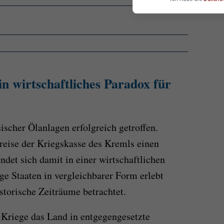
in wirtschaftliches Paradox für
ischer Ölanlagen erfolgreich getroffen.
reise der Kriegskasse des Kremls einen
det sich damit in einer wirtschaftlichen
ge Staaten in vergleichbarer Form erlebt
istorische Zeiträume betrachtet.
Kriege das Land in entgegengesetzte