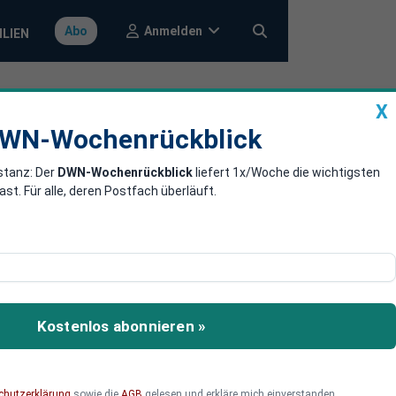
Anmelden
Abo
ILIEN
X
a
DWN-Wochenrückblick
WN-Wochenrückblick
stanz: Der
DWN-Wochenrückblick
liefert 1x/Woche die wichtigsten
 ukrainischer
. Für alle, deren Postfach überläuft.
sen, während ukrainische
setzen. Kann der Kreml
Kostenlos abonnieren »
 wichtigste Einnahmequelle
chutzerklärung
sowie die
AGB
gelesen und erkläre mich einverstanden.