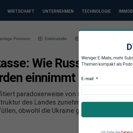
WIRTSCHAFT
UNTERNEHMEN
TECHNOLOGIE
IMMOB
anlage Premium
Edelmetalle
DWN-Magazin
Chin
D
Weniger E-Mails, mehr Sub
asse: Wie Russland trotz
Themen kompakt als Podcast
arden einnimmt
E-mail:
*
fitiert paradoxerweise von steigenden Ölprei
astruktur des Landes zunehmend unter Druck 
füllen, obwohl die Ukraine gezielt Russlands
Ich habe die
Datens