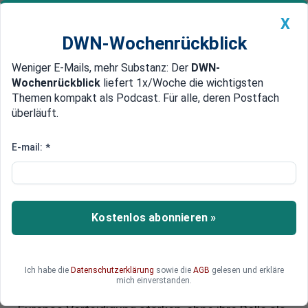
X
DWN-Wochenrückblick
Weniger E-Mails, mehr Substanz: Der
DWN-
Geldanlage Premium
Newsticker
MEIN DWN:
Wochenrückblick
liefert 1x/Woche die wichtigsten
Edelmetalle
DWN-Magazin
China
Themen kompakt als Podcast. Für alle, deren Postfach
überläuft.
DWN-Wochenrückblick
Auto Premium
EIB-Vizepräsident erklärt neue
E-mail:
*
Sicherheitsstrategie: Warum
Europas Verteidigung
zunehmend von Banken abhängt
Kostenlos abonnieren »
Die Europäische Investitionsbank öffnet sich
zunehmend der Verteidigungsfinanzierung und
Ich habe die
Datenschutzerklärung
sowie die
AGB
gelesen und erkläre
rückt damit näher an Europas neue
mich einverstanden.
Sicherheitsagenda. Wie weit kann die EIB